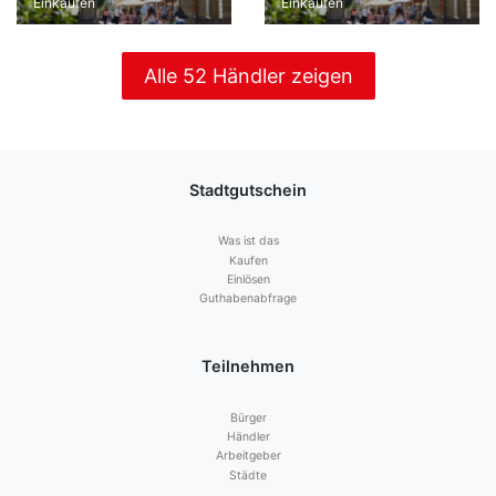
Einkaufen
Einkaufen
Alle 52 Händler zeigen
Stadtgutschein
Was ist das
Kaufen
Einlösen
Guthabenabfrage
Teilnehmen
Bürger
Händler
Arbeitgeber
Städte