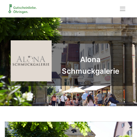
Skip
to
content
Alona
Schmuckgalerie